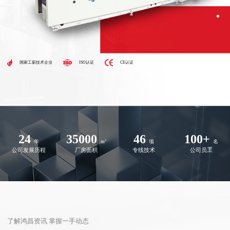
国家工薪技术企业
ISO认证
CE认证
24
35000
46
100
+
2
年
m
项
名
公司发展历程
厂房面积
专线技术
公司员工
了解鸿昌资讯 掌握一手动态